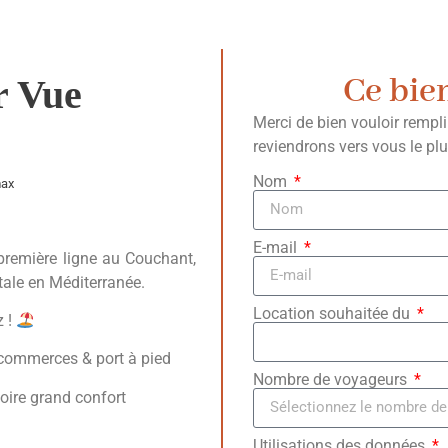
Ce bie
r Vue
Merci de bien vouloir rempl
reviendrons vers vous le pl
Nom
max
E-mail
 première ligne au Couchant,
ale en Méditerranée.
Location souhaitée du
z !
 commerces & port à pied
Nombre de voyageurs
moire grand confort
Utilisations des données